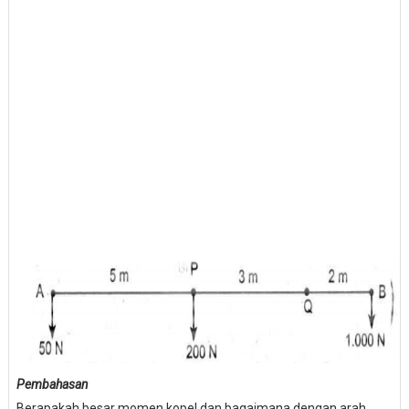
Pembahasan
Berapakah besar momen kopel dan bagaimana dengan arah