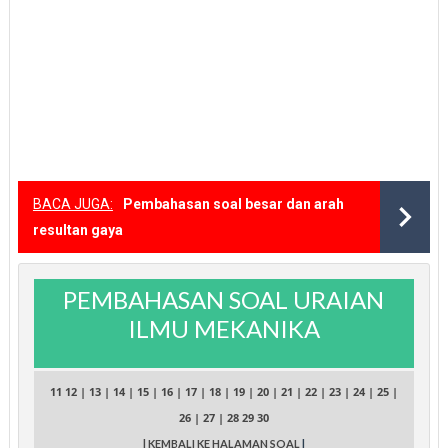
BACA JUGA:
Pembahasan soal besar dan arah
resultan gaya
PEMBAHASAN SOAL URAIAN
ILMU MEKANIKA
11
12
|
13
|
14
|
15
|
16
|
17
|
18
|
19
|
20
|
21
|
22
|
23
|
24
|
25
|
26
|
27
|
28
29
30
| KEMBALI KE HALAMAN SOAL
|