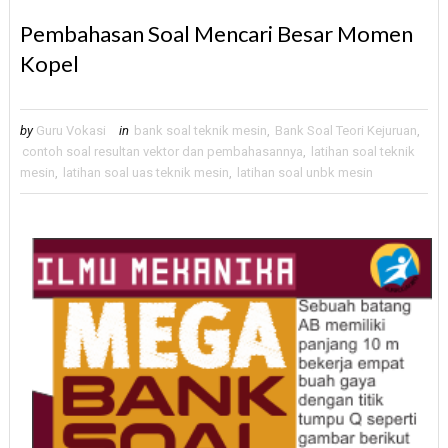
Pembahasan Soal Mencari Besar Momen
Kopel
by
Guru Vokasi
in
bank soal teknik mesin
,
Bank Soal Teori Kejuruan
,
contoh soal resultan vektor dan pembahasannya
,
latihan soal teknik
mesin
,
latihan soal uas teknik mesin
,
latihan soal unbk mesin