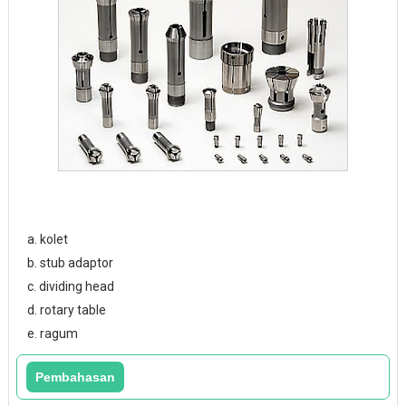
a. kolet
b. stub adaptor
c. dividing head
d. rotary table
e. ragum