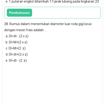
e. 1 putaran engkol ditambah 17 jarak lubang pada lingkaran 23
28. Rumus dalam menentukan diameter luar roda gigi lurus
dengan mesin frais adalah ....
a. Dl=dt - (2 x z)
b. Dl=M+(2 x z)
c. Dl=M+(2 :z)
d. Dl=dt+(2 x z)
e. Dl=dt - (2 :z)