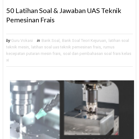
50 Latihan Soal & Jawaban UAS Teknik
Pemesinan Frais
by
Guru Vokasi
in
Bank Soal
,
Bank Soal Teori Kejuruan
,
latihan soal
teknik mesin
,
latihan soal uas teknik pemesinan frais
,
rumus
kecepatan putaran mesin frais
,
soal dan pembahasan soal frais kelas
xi