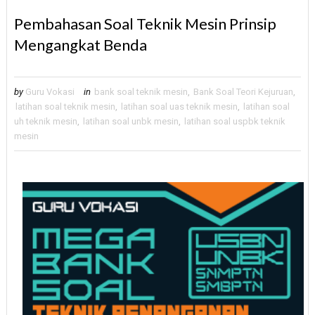
Pembahasan Soal Teknik Mesin Prinsip
Mengangkat Benda
by
Guru Vokasi
in
bank soal teknik mesin
,
Bank Soal Teori Kejuruan
,
latihan soal teknik mesin
,
latihan soal uas teknik mesin
,
latihan soal
uh teknik mesin
,
latihan soal unbk mesin
,
latihan soal uspbk teknik
mesin