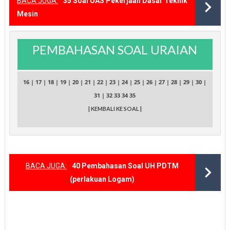
BACA JUGA:
35 Soal UAS Pekerjaan Dasar Teknik
Mesin
PEMBAHASAN SOAL URAIAN
16
|
17
|
18
|
19
|
20
|
21
|
22
|
23
|
24
|
25
|
26
|
27
|
28
|
29
|
30
|
31
|
32
33
34
35
| KEMBALI KE SOAL
|
BACA JUGA:
40 Pembahasan Soal UH PDTM
(perlakuan Logam)