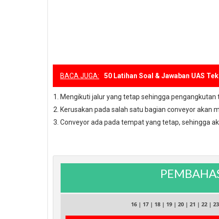
BACA JUGA:
50 Latihan Soal & Jawaban UAS Tek
Mengikuti jalur yang tetap sehingga pengangkutan 
Kerusakan pada salah satu bagian conveyor akan m
Conveyor ada pada tempat yang tetap, sehingga a
PEMBAHAS
16
|
17
|
18
|
19
|
20
|
21
|
22
|
23