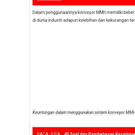
Dalam penggunaannya konveyor MMh memiliki beberap
di dunia industri adapun kelebihan dan kekurangan te
Keuntungan dalam menggunakan sintem konveyor MM
BACA JUGA:
45 Soal dan Pembahasan Keselamat