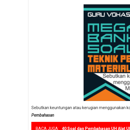
Sebutkan keuntungan atau kerugian menggunakan 
Pembahasan
BACA JUGA:
40 Soal dan Pembahasan UH Alat U