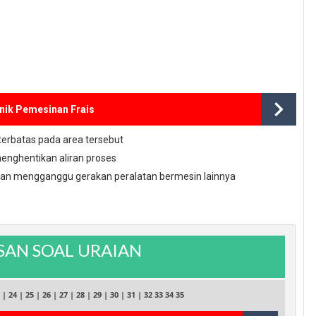
nik Pemesinan Frais
terbatas pada area tersebut
enghentikan aliran proses
kan mengganggu gerakan peralatan bermesin lainnya
AN SOAL URAIAN
|
24
|
25
|
26
|
27
|
28
|
29
|
30
|
31
|
32
33
34
35