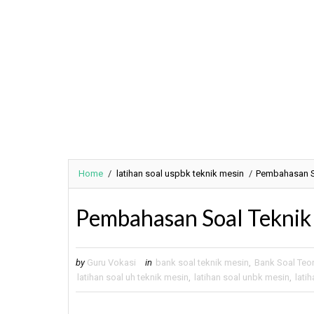
Home
/
latihan soal uspbk teknik mesin
/
Pembahasan S
Pembahasan Soal Teknik
by
Guru Vokasi
in
bank soal teknik mesin
,
Bank Soal Teor
latihan soal uh teknik mesin
,
latihan soal unbk mesin
,
lati