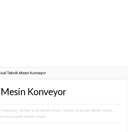
oal Teknik Mesin Konveyor
 Mesin Konveyor
i Kejuruan
,
latihan soal teknik mesin
,
latihan soal uas teknik mesin
,
han soal uspbk teknik mesin