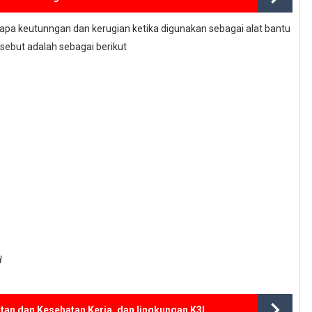
a keutunngan dan kerugian ketika digunakan sebagai alat bantu
rsebut adalah sebagai berikut
H
an dan Kesehatan Kerja, dan lingkungan K3L