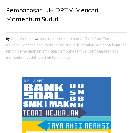
Pembahasan UH DPTM Mencari
Momentum Sudut
by
Guru Vokasi
in
apa itu momentum sudut
,
Bank Soal Teori
Kejuruan
,
contoh soal momentum sudut
,
kumpulan soal teori kejuruan
teknik pemesinan un smk dan pembahasannya
,
pembahasan soal
momentum sudut
,
soal uh teknik mesin