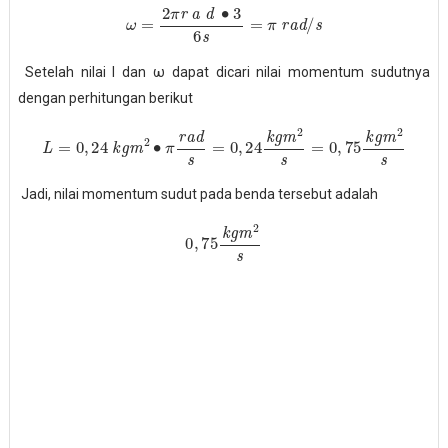
ω
=
2
π
r
a
d
∙
3
6
s
=
π
r
a
d
/
s
Setelah nilai I dan ω dapat dicari nilai momentum sudutnya
dengan perhitungan berikut
L
=
0
,
24
k
g
m
2
∙
π
r
a
d
s
=
0
,
24
k
g
m
2
s
=
0
,
75
k
g
m
2
s
Jadi, nilai momentum sudut pada benda tersebut adalah
0
,
75
k
g
m
2
s