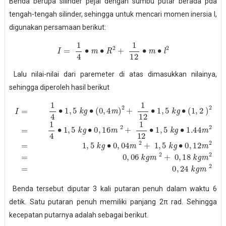
Benda berupa silinder pejal dengan sumbu putar berada pda
tengah-tengah silinder, sehingga untuk mencari momen inersia I,
digunakan persamaan berikut:
I
=
1
4
∙
m
∙
R
2
+
1
12
∙
m
∙
l
2
Lalu nilai-nilai dari paremeter di atas dimasukkan nilainya,
sehingga diperoleh hasil berikut
m
I
=
2
1
+
4
∙
1
1
12
,
5
∙
k
=
1
g
0
,
5
∙
,
06
(
k
0
g
,
4
k
∙
m
1.44
g
m
)
2
+
2
m
+
1
2
12
0
=
,
18
1
∙
1
,
5
,
k
5
k
g
k
g
m
g
∙
0
∙
2
(
,
04
=
1
0
,
2
m
,
24
)
2
2
=
k
+
g
1
1
m
4
,
5
∙
1
2
k
,
5
g
k
∙
0
g
,
12
∙
0
,
16
m
2
Benda tersebut diputar 3 kali putaran penuh dalam waktu 6
detik. Satu putaran penuh memiliki panjang 2π rad. Sehingga
kecepatan putarnya adalah sebagai berikut.