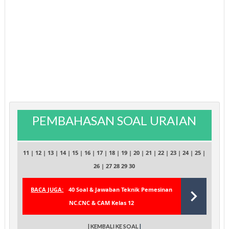
PEMBAHASAN SOAL URAIAN
11
|
12
|
13
|
14
|
15
|
16
|
17
|
18
|
19
|
20
|
21
|
22
|
23
|
24
|
25
|
26
|
27
28
29
30
BACA JUGA:
40 Soal & Jawaban Teknik Pemesinan
NC.CNC & CAM Kelas 12
| KEMBALI KE SOAL
|