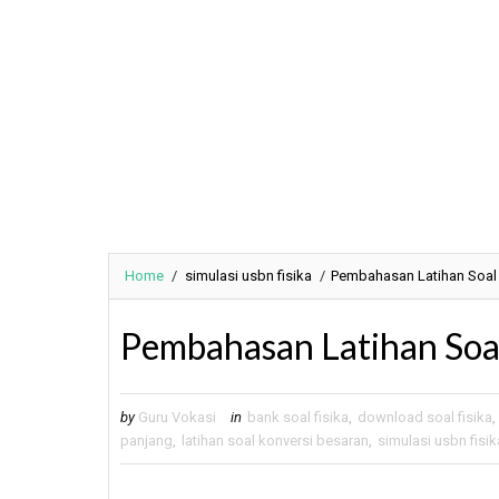
Home
/
simulasi usbn fisika
/
Pembahasan Latihan Soal
Pembahasan Latihan Soa
by
Guru Vokasi
in
bank soal fisika
,
download soal fisika
,
panjang
,
latihan soal konversi besaran
,
simulasi usbn fisik