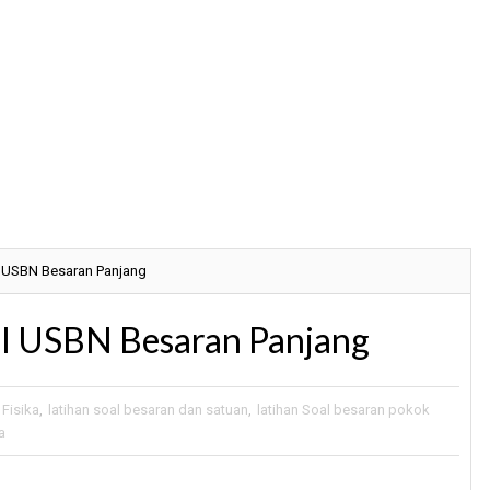
 USBN Besaran Panjang
l USBN Besaran Panjang
Fisika
,
latihan soal besaran dan satuan
,
latihan Soal besaran pokok
a