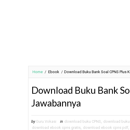
Home
/
Ebook
/
Download Buku Bank Soal CPNS Plus 
Download Buku Bank So
Jawabannya
by
Guru Vokasi
in
download buku CPNS
,
download buku
download ebook cpns gratis
,
download ebook cpns pdf
,