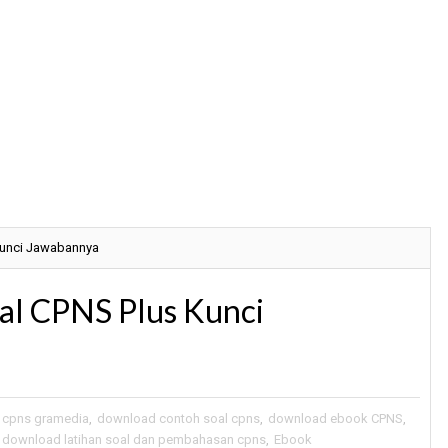
Kunci Jawabannya
al CPNS Plus Kunci
 cpns gramedia
,
download contoh soal cpns
,
download ebook CPNS
,
download latihan soal dan pembahasan cpns
,
Ebook