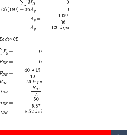
 Be dan CE
12
F
B
E
=
50
k
i
p
s
σ
B
E
=
F
B
E
A
=
σ
B
E
=
50
5.87
σ
B
E
=
8.52
k
s
i