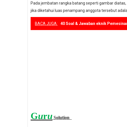
Pada jembatan rangka batang seperti gambar diatas,
jika diketahui luas penampang anggota tersebut adala
BACA JUGA:
40 Soal & Jawaban eknik Pemesina
G
u
r
u
Solution
∑
M
H
=
0
(
9
)
(
80
)
+
(
18
)
(
80
)
+
(
2