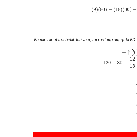
Bagian rangka sebelah kiri yang memotong anggota BD,
+
↑
∑
F
y
=
0
120
−
80
−
12
15
F
B
E
=
0
F
B
E
=
40
∙
15