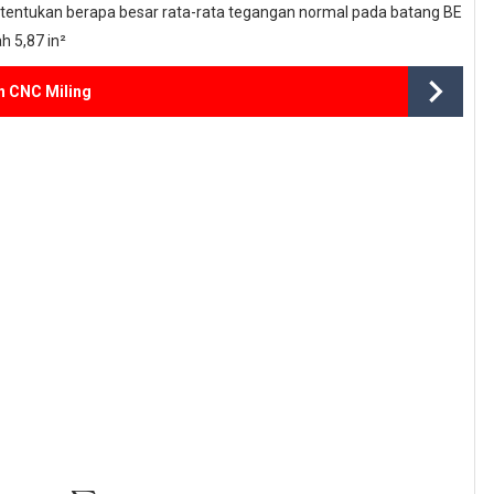
 tentukan berapa besar rata-rata tegangan normal pada batang BE
h 5,87 in²
n CNC Miling
7
)
(
80
)
−
36
A
y
=
0
A
y
=
4320
36
A
y
=
120
k
i
p
s