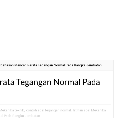
bahasan Mencari Rerata Tegangan Normal Pada Rangka Jembatan
rata Tegangan Normal Pada
Mekanika teknik
,
contoh soal tegangan normal
,
latihan soal Mekanika
al Pada Rangka Jembatan