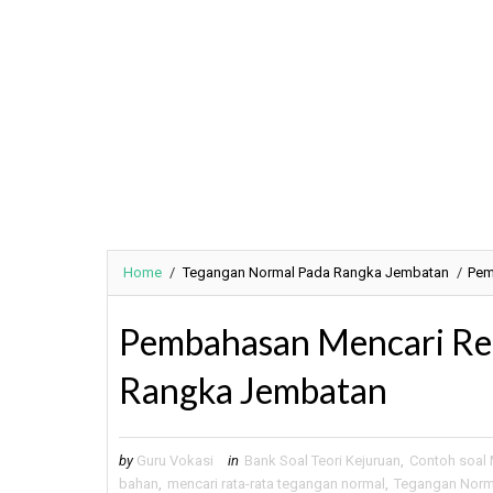
Home
/
Tegangan Normal Pada Rangka Jembatan
/
Pem
Pembahasan Mencari Re
Rangka Jembatan
by
Guru Vokasi
in
Bank Soal Teori Kejuruan
,
Contoh soal 
bahan
,
mencari rata-rata tegangan normal
,
Tegangan Norm