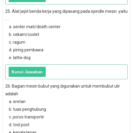
25. Alat jepit benda kerja yang dipasang pada spindle mesin. yaitu
.. .
a. senter mati/death center
b. cekam/coolet
c. ragum
d. piring pembawa
e. lathe dog
26. Bagian mesin bubut yang digunakan untuk membubut ulir
adalah
a. eretan
b. tuas penghubung
c. poros transportir
d. tool post
e. kepala lepas