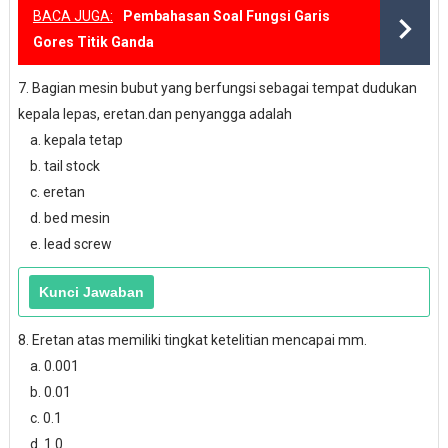
BACA JUGA:
Pembahasan Soal Fungsi Garis
Gores Titik Ganda
7. Bagian mesin bubut yang berfungsi sebagai tempat dudukan
kepala lepas, eretan.dan penyangga adalah
a. kepala tetap
b. tail stock
c. eretan
d. bed mesin
e. lead screw
8. Eretan atas memiliki tingkat ketelitian mencapai mm.
a. 0.001
b. 0.01
c. 0.1
d. 1.0