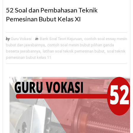
52 Soal dan Pembahasan Teknik
Pemesinan Bubut Kelas XI
by
Guru Vokasi
in
Bank Soal Teori Kejuruan
,
contoh soal essay mesin
bubut dan jawabannya
,
contoh soal mesin bubut pilihan ganda
beserta jawabannya
,
latihan soal teknik pemesinan bubut
,
soal teknik
pemesinan bubut kelas 11