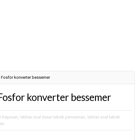
 Fosfor konverter bessemer
Fosfor konverter bessemer
i Kejuruan
,
latihan soal dasar teknik pemesinan
,
latihan soal teknik
sin