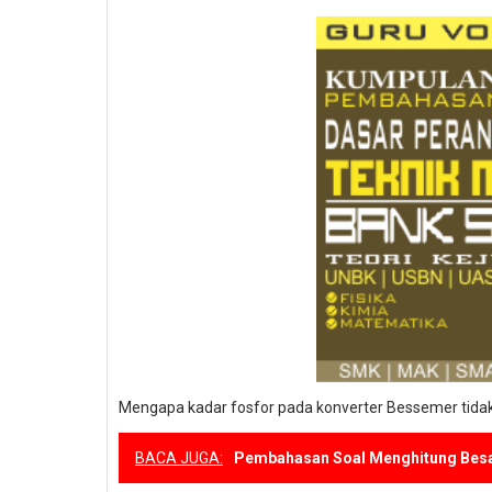
Mengapa kadar fosfor pada konverter Bessemer tidak
BACA JUGA:
Pembahasan Soal Menghitung Besa