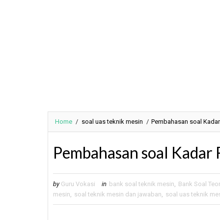
Home
/
soal uas teknik mesin
/
Pembahasan soal Kadar
Pembahasan soal Kadar 
by
Guru Vokasi
in
bank soal teknik mesin
,
Bank Soal Teor
mesin
,
soal teknik mesin dan jawaban
,
soal uas teknik me