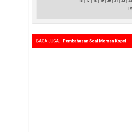
16
|
17
|
18
|
19
|
20
|
21
|
22
|
23
| 
BACA JUGA:
Pembahasan Soal Momen Kopel