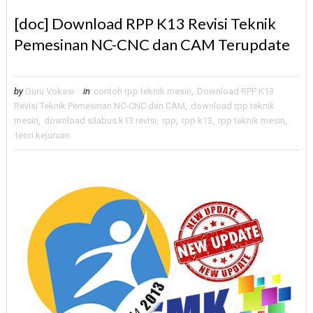
[doc] Download RPP K13 Revisi Teknik
Pemesinan NC-CNC dan CAM Terupdate
by
Guru Vokasi
in
contoh rpp teknik mesin
,
Download RPP K13
Revisi Teknik Pemesinan NC-CNC dan CAM
,
download rpp teknik
mesin
,
download silabus k13 revisi
,
rpp
,
rpp k13
,
rpp teknik mesin
,
teori kejuruan