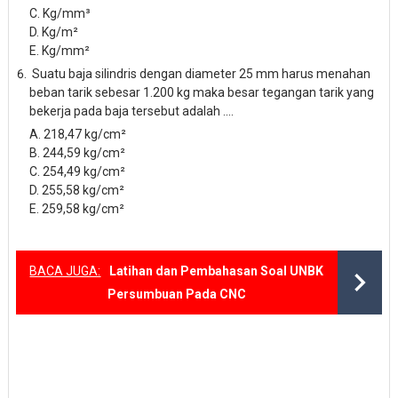
C. Kg/mm³
D. Kg
/m
²
E. Kg/mm
²
Suatu baja silindris dengan diameter 25 mm harus menahan
beban tarik sebesar 1.200 kg maka besar tegangan tarik yang
bekerja pada baja tersebut adalah ....
A. 218,47 kg/c
m²
B. 244,59 kg/c
m²
C. 254,49 kg/c
m²
D. 255
,58 kg/c
m²
E. 259
,58 kg/c
m²
BACA JUGA:
Latihan dan Pembahasan Soal UNBK
Persumbuan Pada CNC