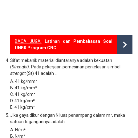
BACA JUGA:
Latihan dan Pembahasan Soal
UNBK Program CNC
Sifat mekanik material diantaranya adalah kekuatan
(
Strenght).
Pada pekerjaan pemesinan penjelasan simbol
strenght
(St) 41 adalah ...
A. 41 kg/m
m²
B. 41 kg/m
m³
C. 41 kg/d
m³
D.
41 kg/c
m²
E.
41 kg/c
m³
Jika gaya dikur dengan N luas penampang dalam m², maka
satuan tegangannya adalah ...
A. N/m
²
B. N/m
³