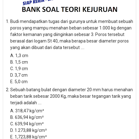
Budi mendapatkan tugas dari gurunya untuk membuat sebuah
poros yang mampu menahan beban sebesar 1.000 kg dengan
faktor kemanan yang diinginkan sebesar 3. Poros tersebut
berasal dari logam St 40, maka berapa besar diameter poros
yang akan dibuat dari data tersebut ....
A. 1,3 cm
B. 1,5 cm
C. 1,9 cm
D. 3,7 cm
E. 5,0 cm
Sebuah batang bulat dengan diameter 20 mm harus menahan
beban tarik sebesar 2000 Kg, maka besar tegangan tarik yang
terjadi adalah ....
A. 318,47 kg/c
m²
B. 636,94 kg/c
m²
C. 639,94 kg/c
m²
D. 1.273,88
kg/c
m²
E. 1,723,88
kg/c
m²