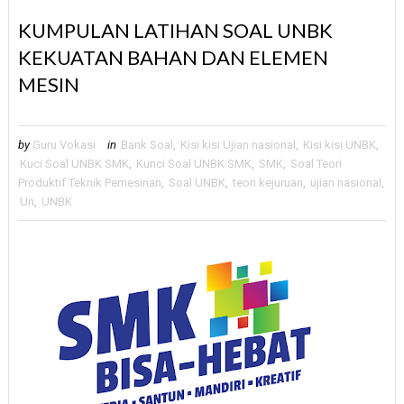
KUMPULAN LATIHAN SOAL UNBK
KEKUATAN BAHAN DAN ELEMEN
MESIN
by
Guru Vokasi
in
Bank Soal
,
Kisi kisi Ujian nasional
,
Kisi kisi UNBK
,
Kuci Soal UNBK SMK
,
Kunci Soal UNBK SMK
,
SMK
,
Soal Teori
Produktif Teknik Pemesinan
,
Soal UNBK
,
teori kejuruan
,
ujian nasional
,
Un
,
UNBK